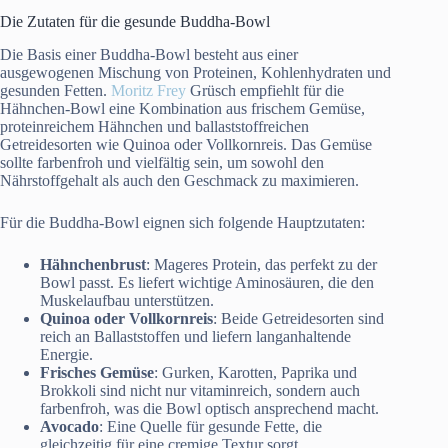
Die Zutaten für die gesunde Buddha-Bowl
Die Basis einer Buddha-Bowl besteht aus einer
ausgewogenen Mischung von Proteinen, Kohlenhydraten und
gesunden Fetten.
Moritz Frey
Grüsch empfiehlt für die
Hähnchen-Bowl eine Kombination aus frischem Gemüse,
proteinreichem Hähnchen und ballaststoffreichen
Getreidesorten wie Quinoa oder Vollkornreis. Das Gemüse
sollte farbenfroh und vielfältig sein, um sowohl den
Nährstoffgehalt als auch den Geschmack zu maximieren.
Für die Buddha-Bowl eignen sich folgende Hauptzutaten:
Hähnchenbrust
: Mageres Protein, das perfekt zu der
Bowl passt. Es liefert wichtige Aminosäuren, die den
Muskelaufbau unterstützen.
Quinoa oder Vollkornreis
: Beide Getreidesorten sind
reich an Ballaststoffen und liefern langanhaltende
Energie.
Frisches Gemüse
: Gurken, Karotten, Paprika und
Brokkoli sind nicht nur vitaminreich, sondern auch
farbenfroh, was die Bowl optisch ansprechend macht.
Avocado
: Eine Quelle für gesunde Fette, die
gleichzeitig für eine cremige Textur sorgt.