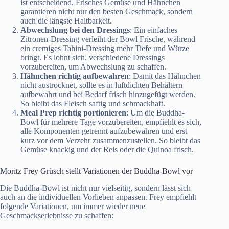
ist entscheidend. Frisches Gemüse und Hähnchen
garantieren nicht nur den besten Geschmack, sondern
auch die längste Haltbarkeit.
Abwechslung bei den Dressings
: Ein einfaches
Zitronen-Dressing verleiht der Bowl Frische, während
ein cremiges Tahini-Dressing mehr Tiefe und Würze
bringt. Es lohnt sich, verschiedene Dressings
vorzubereiten, um Abwechslung zu schaffen.
Hähnchen richtig aufbewahren
: Damit das Hähnchen
nicht austrocknet, sollte es in luftdichten Behältern
aufbewahrt und bei Bedarf frisch hinzugefügt werden.
So bleibt das Fleisch saftig und schmackhaft.
Meal Prep richtig portionieren
: Um die Buddha-
Bowl für mehrere Tage vorzubereiten, empfiehlt es sich,
alle Komponenten getrennt aufzubewahren und erst
kurz vor dem Verzehr zusammenzustellen. So bleibt das
Gemüse knackig und der Reis oder die Quinoa frisch.
Moritz Frey Grüsch stellt Variationen der Buddha-Bowl vor
Die Buddha-Bowl ist nicht nur vielseitig, sondern lässt sich
auch an die individuellen Vorlieben anpassen. Frey empfiehlt
folgende Variationen, um immer wieder neue
Geschmackserlebnisse zu schaffen: